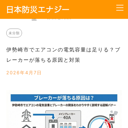
HOME
>
未
>
伊勢崎市でエアコンの電気容量
分
は足りる？ブレーカーが落ちる
類
原因と対策
TOP
未分類
会社概要
伊勢崎市でエアコンの電気容量は足りる？ブ
サービス内容
レーカーが落ちる原因と対策
工事の流れ
2026年4月7日
料金
よくあるご質問
お知らせ
お問い合わせ