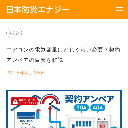
HOME
>
未
>
エアコンの電気容量はどれくら
分
い必要？契約アンペアの目安を
類
解説
TOP
未分類
会社概要
エアコンの電気容量はどれくらい必要？契約
サービス内容
アンペアの目安を解説
工事の流れ
2026年3月29日
料金
よくあるご質問
お知らせ
お問い合わせ