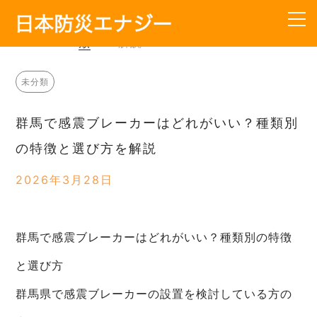
HOME
>
未
>
群馬で感震ブレーカーはどれが
分
いい？種類別の特徴と選び方を
類
解説
TOP
未分類
会社概要
群馬で感震ブレーカーはどれがいい？種類別
サービス内容
の特徴と選び方を解説
工事の流れ
2026年3月28日
料金
群馬で感震ブレーカーはどれがいい？種類別の特徴
よくあるご質問
と選び方
お知らせ
群馬県で感震ブレーカーの設置を検討している方の
お問い合わせ