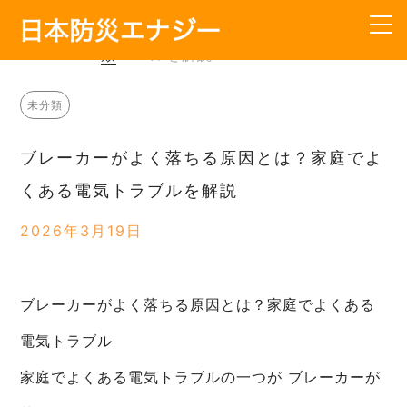
HOME
>
未
>
ブレーカーがよく落ちる原因と
分
は？家庭でよくある電気トラブ
類
ルを解説
TOP
未分類
会社概要
ブレーカーがよく落ちる原因とは？家庭でよ
サービス内容
くある電気トラブルを解説
工事の流れ
2026年3月19日
料金
ブレーカーがよく落ちる原因とは？家庭でよくある
よくあるご質問
電気トラブル
お知らせ
家庭でよくある電気トラブルの一つが ブレーカーが
お問い合わせ