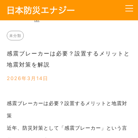
HOME
>
未
>
感震ブレーカーは必要？設置す
分
るメリットと地震対策を解説
類
TOP
未分類
会社概要
感震ブレーカーは必要？設置するメリットと
サービス内容
地震対策を解説
工事の流れ
2026年3月14日
料金
感震ブレーカーは必要？設置するメリットと地震対
よくあるご質問
策
お知らせ
近年、防災対策として「感震ブレーカー」という言
お問い合わせ